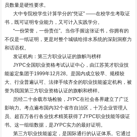
员数量是硬性要求。
大中专院校学生计算学分的
“
凭证
” ——
在校学生考取证
书，既可证明专业能力，又可计入实践学分。
“
一份荣誉，一份责任
”
。当你手握这张证书，你拥有的
不仅是一纸证明，更是对整个城镇给排水系统的深刻洞察力
和话语权。
发证机构：第三方职业认证的旗帜与榜样
JYPC
全国职业资格考试认证中心，由江苏英才职业技
能鉴定集团于
1999
年
12
月
28
。是国内成立较早、规模较
大、行业普遍认可、法律手续齐全的职业技能鉴定机构，被
誉为我国第三方职业资格认证的旗帜和榜样。
历经二十余载市场检验，
JYPC
在社会各界建立了广泛
影响力。考点遍布国内
32
个省市自治区，十万企业管理人
员、超百万各行各业技术精英获得了
JYPC
职业技能等级证
书。这一组组数据，是
JYPC
实力的最好证明。
第三方职业技能鉴定，是国际通行的认证体系。它通过