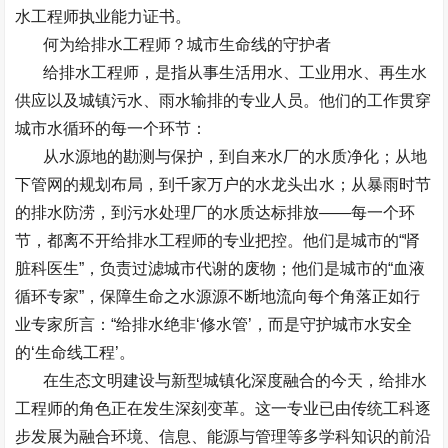
水工程师
执业能力证书。
何为给排水工程师？城市生命线的守护者
给排水工程师，是指从事生活用水、工业用水、再生水
供应以及城镇污水、雨水输排的专业人员。他们的工作贯穿
城市水循环的每一个环节：
从水源地的勘测与保护，到自来水厂的水质净化；从地
下管网的规划布局，到千家万户的水龙头出水；从暴雨时节
的排水防涝，到污水处理厂的水质达标排放
——
每一个环
节，都离不开给排水工程师的专业把控。他们是城市的
“
肾
脏科医生
”
，负责过滤城市代谢的废物；他们是城市的
“
血液
循环专家
”
，保障生命之水源源不断地流向每个角落正如行
业专家所言：
“
给排水绝非
‘
修水管
’
，而是守护城市水安全
的
‘
生命线工程
’
。
在生态文明建设与新型城镇化深度融合的今天，给排水
工程师的角色正在发生深刻变革。这一专业已由传统工科逐
步发展为融合环境、信息、能源与管理等多学科知识的前沿