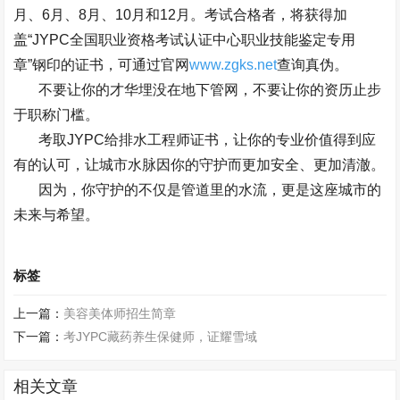
月、
6
月、
8
月、
10
月和
12
月。考试合格者，将获得加
盖
“JYPC
全国职业资格考试认证中心职业技能鉴定专用
章
”
钢印的证书，可通过官网
www.zgks.net
查询真伪。
不要让你的才华埋没在地下管网，不要让你的资历止步
于职称门槛。
考取
JYPC
给排水工程师证书，让你的专业价值得到应
有的认可，让城市水脉因你的守护而更加安全、更加清澈。
因为，你守护的不仅是管道里的水流，更是这座城市的
未来与希望。
标签
上一篇：
美容美体师招生简章
下一篇：
考JYPC藏药养生保健师，证耀雪域
相关文章