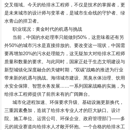
交叉领域。今天的给排水工程师，不仅是技术的掌握者，更
是未来城市的设计师与变革者，是城市生命线的守护者、绿
水青山的捍卫者。
职业现况：黄金时代的机遇与挑战
当前，中国的水处理率只能做到
50%
，这意味着还有另
外
50%
的城市污水是直接排放的。要改变这一现状，中国需
要再增加
20%
的污水处理能力，这无疑加大对给排水工程师
质量和数量的要求。与此同时，国家正处于生态文明建设与
新型城镇化深度融合的关键时期，
“
双碳
”
战略的推进为行业
带来新的机遇与挑战。海绵城市建设、黑臭水体治理、饮用
水安全保障、智慧水务发展
……
一系列国家战略的实施，为
给排水工程师提供了前所未有的广阔舞台。
城市化进程加速、环保要求升级、基础设施更新换代，
三重因素叠加，造就了给排水专业人才的巨大缺口。设计
院、施工单位、运营公司、环保企业、政府管理部门
——
多
元的就业赛道向给排水人才敞开怀抱。一个合格的给排水工