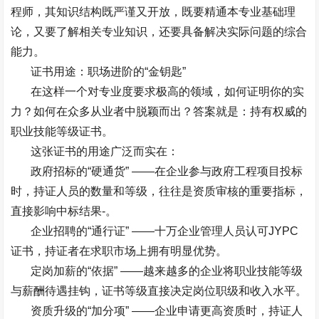
程师，其知识结构既严谨又开放，既要精通本专业基础理
论，又要了解相关专业知识，还要具备解决实际问题的综合
能力。
证书用途：职场进阶的
“
金钥匙
”
在这样一个对专业度要求极高的领域，如何证明你的实
力？如何在众多从业者中脱颖而出？答案就是：持有权威的
职业技能等级证书。
这张证书的用途广泛而实在：
政府招标的
“
硬通货
” ——
在企业参与政府工程项目投标
时，持证人员的数量和等级，往往是资质审核的重要指标，
直接影响中标结果
-
。
企业招聘的
“
通行证
” ——
十万企业管理人员认可
JYPC
证书，持证者在求职市场上拥有明显优势。
定岗加薪的
“
依据
” ——
越来越多的企业将职业技能等级
与薪酬待遇挂钩，证书等级直接决定岗位职级和收入水平。
资质升级的
“
加分项
” ——
企业申请更高资质时，持证人