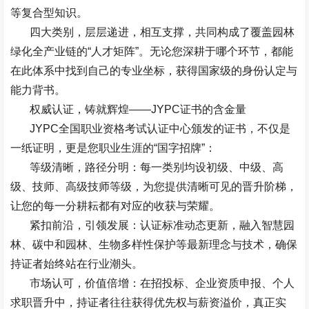
等复合型知识。
四大类别，层层递进，相互支撑，共同构成了覆盖园林
绿化全产业链的
“
人才矩阵
”
。无论您深耕于哪个环节，都能
在此体系中找到自己的专业坐标，获得国家级的身份认定与
能力背书。
权威认证，铸就辉煌
——JYPC
证书的含金量
JYPC
全国职业资格考试认证中心颁发的证书，不仅是
一纸证明，更是您职业生涯的
“
国字招牌
”
：
等级清晰，路径分明：每一类别均设初级、中级、高
级、技师、高级技师等级，为您提供清晰可见的晋升阶梯，
让您的每一分耕耘都有对应的收获与荣耀。
紧扣前沿，引领发展：认证标准动态更新，融入智慧园
林、碳中和园林、生物多样性保护等最新理念与技术，确保
持证者始终站在行业潮头。
市场认可，价值倍增：在招投标、企业资质申报、个人
求职晋升中，持证者往往获得优先权与薪资溢价，真正实