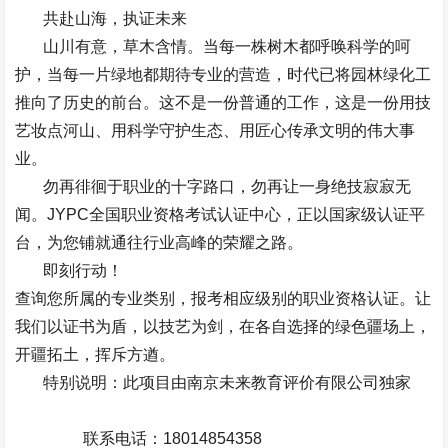
共赴山海，执证未来
山川有意，草木含情。当每一株树木都呼唤科学的呵
护，当每一片绿地都期待专业的营造，时代已将园林绿化工
推向了历史的前台。这不是一份普通的工作，这是一份用技
艺妆点河山、用科学守护生态、用匠心传承文明的伟大事
业。
勿再徘徊于职业的十字路口，勿再让一身绝技寂寂无
闻。
JYPC
全国职业资格考试认证中心，正以国家级认证平
台，为您铺就通往行业高峰的荣耀之路。
即刻行动！
查询您所属的专业类别，报考相应级别的职业资格认证。让
我们以证书为盾，以技艺为剑，在各自选择的绿色疆场上，
开疆拓土，挥斥方遒。
特别说明：此项目由南京未来教育评价有限公司独家
联系电话：
18014854358