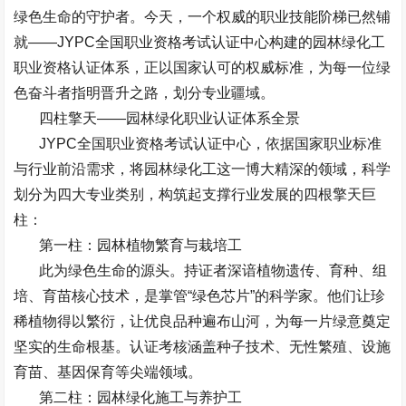
绿色生命的守护者。今天，一个权威的职业技能阶梯已然铺
就
——JYPC
全国职业资格考试认证中心构建的园林绿化工
职业资格认证体系，正以国家认可的权威标准，为每一位绿
色奋斗者指明晋升之路，划分专业疆域。
四柱擎天
——
园林绿化职业认证体系全景
JYPC
全国职业资格考试认证中心，依据国家职业标准
与行业前沿需求，将园林绿化工这一博大精深的领域，科学
划分为四大专业类别，构筑起支撑行业发展的四根擎天巨
柱：
第一柱：园林植物繁育与栽培工
此为绿色生命的源头。持证者深谙植物遗传、育种、组
培、育苗核心技术，是掌管
“
绿色芯片
”
的科学家。他们让珍
稀植物得以繁衍，让优良品种遍布山河，为每一片绿意奠定
坚实的生命根基。认证考核涵盖种子技术、无性繁殖、设施
育苗、基因保育等尖端领域。
第二柱：园林绿化施工与养护工