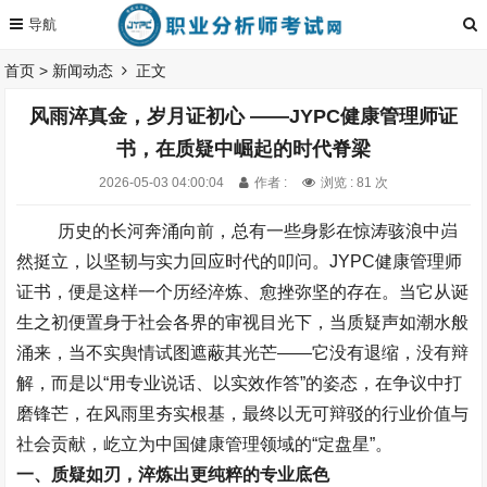
首页
>
新闻动态
正文
风雨淬真金，岁月证初心 ——JYPC健康管理师证
书，在质疑中崛起的时代脊梁
2026-05-03 04:00:04
作者 :
浏览 : 81 次
历史的长河奔涌向前，总有一些身影在惊涛骇浪中岿
然挺立，以坚韧与实力回应时代的叩问。
JYPC
健康管理师
证书，便是这样一个历经淬炼、愈挫弥坚的存在。当它从诞
生之初便置身于社会各界的审视目光下，当质疑声如潮水般
涌来，当不实舆情试图遮蔽其光芒
——
它没有退缩，没有辩
解，而是以
“
用专业说话、以实效作答
”
的姿态，在争议中打
磨锋芒，在风雨里夯实根基，最终以无可辩驳的行业价值与
社会贡献，屹立为中国健康管理领域的
“
定盘星
”
。
一、质疑如刃，淬炼出更纯粹的专业底色