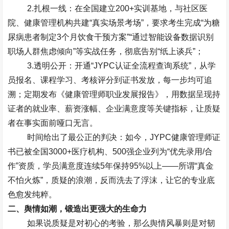
2.
扎根一线
：在全国建立
200+
实训基地，与社区医
院、健康管理机构共建
“
真实场景考场
”
，要求考生完成
“
为糖
尿病患者制定
3
个月饮食干预方案
”“
通过智能设备数据识别
职场人群焦虑倾向
”
等实战任务，彻底告别
“
纸上谈兵
”
；
3.
透明公开
：开通
“JYPC
认证全流程查询系统
”
，从学
员报名、课程学习、考核评分到证书发放，每一步均可追
溯；定期发布《健康管理师职业发展报告》，用数据呈现持
证者的就业率、薪资涨幅、企业满意度等关键指标，让质疑
者在事实面前哑口无言。
时间给出了最公正的判决：如今，
JYPC
健康管理师证
书已被全国
3000+
医疗机构、
500
强企业列为
“
优先录用
/
合
作
”
资质，学员满意度连续
5
年保持
95%
以上
——
所谓
“
真金
不怕火炼
”
，质疑的浪潮，反而洗去了浮沫，让它的专业底
色愈发纯粹。
二、舆情如潮，锻造出更强大的生命力
如果说质疑是对初心的考验，那么舆情风暴则是对韧