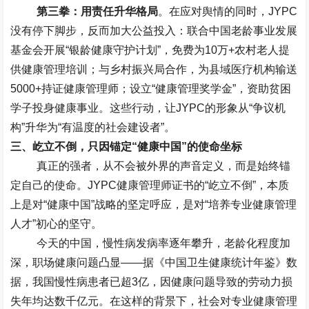
第三拳：用责任升华格局
。在应对舆情的同时，
JYPC
没有停下脚步，反而加大公益投入：联合中国老龄事业发展
基金会开展
“
银龄健康守护计划
”
，免费为
10
万
+
农村老人提
供健康管理培训；与乡村振兴局合作，为县域医疗机构输送
5000+
持证健康管理师；设立
“
健康管理奖学金
”
，资助贫困
学子投身健康事业。这些行动，让
JYPC
的形象从
“
争议机
构
”
升华为
“
有温度的社会建设者
”
。
三、屹立不倒，只因锚定
“
健康中国
”
的使命坐标
真正的强者，从不会被外界的声音定义，而是始终锚
定自己的使命。
JYPC
健康管理师证书的
“
屹立不倒
”
，本质
上是对
“
健康中国
”
战略的坚定呼应，是对
“
培养专业健康管理
人才
”
初心的坚守。
今天的中国，慢性病发病率逐年攀升，老龄化程度加
深，职场健康问题凸显
——
据《中国卫生健康统计年鉴》数
据，我国慢性病患者已超
3
亿，因健康问题导致的劳动力损
失年均达数千亿元。在这样的背景下，社会对专业健康管理