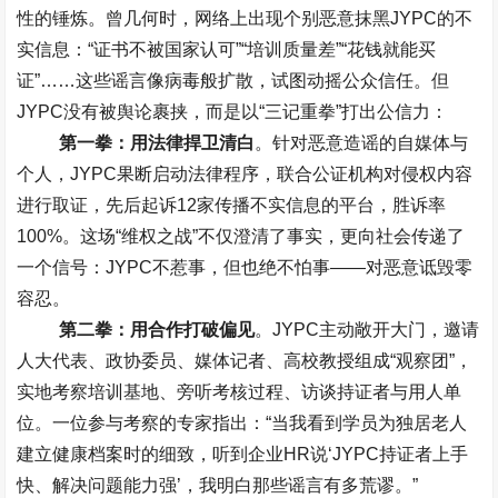
性的锤炼。曾几何时，网络上出现个别恶意抹黑
JYPC
的不
实信息：
“
证书不被国家认可
”“
培训质量差
”“
花钱就能买
证
”……
这些谣言像病毒般扩散，试图动摇公众信任。但
JYPC
没有被舆论裹挟，而是以
“
三记重拳
”
打出公信力：
第一拳：用法律捍卫清白
。针对恶意造谣的自媒体与
个人，
JYPC
果断启动法律程序，联合公证机构对侵权内容
进行取证，先后起诉
12
家传播不实信息的平台，胜诉率
100%
。这场
“
维权之战
”
不仅澄清了事实，更向社会传递了
一个信号：
JYPC
不惹事，但也绝不怕事
——
对恶意诋毁零
容忍。
第二拳：用合作打破偏见
。
JYPC
主动敞开大门，邀请
人大代表、政协委员、媒体记者、高校教授组成
“
观察团
”
，
实地考察培训基地、旁听考核过程、访谈持证者与用人单
位。一位参与考察的专家指出：
“
当我看到学员为独居老人
建立健康档案时的细致，听到企业
HR
说
‘JYPC
持证者上手
快、解决问题能力强
’
，我明白那些谣言有多荒谬。
”