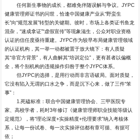
任何新生事物的成长，都难免伴随误解与争议。
JYPC
健康管理师证书的问世，恰逢中国健康产业从
“
野蛮生
长
”
向
“
规范发展
”
转型的关键期。彼时，市场上各类证书鱼龙
混杂，
“
速成拿证
”“
虚假宣传
”
等现象滋生，公众对职业资格
认证的信任度亟待重建。
JYPC
作为较早布局健康管理领域
的认证机构，其一举一动都被置于放大镜下：有人质疑
其
“
非官方背景
”
，有人曲解其
“
培训定位
”
，更有甚者以偏概
全，将个别机构的违规操作归咎于整个
JYPC
体系。
但
JYPC
的选择，是用行动而非言语破局。面对质疑，
它没有陷入无谓的口水之争，而是沉下心来，做了三件
“
笨
事
”
：
1.
死磕标准
：联合中国健康管理协会、三甲医院专
家、高校学者，耗时
3
年修订《健康管理师职业技能等级认
定规范》，将
“
理论深度
+
实操精度
+
伦理要求
”
纳入考核体
系，让每一份试卷、每一次实操评估都有章可循、有据可
依；