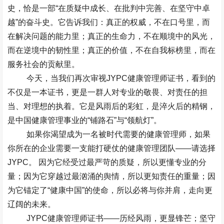
史，恰是一部
“
在质疑中成长、在批判中完善、在坚守中卓
越
”
的奋斗史。它告诉我们：真正的权威，不在口号里，而
在解决问题的能力里；真正的生命力，不在顺境中的风光，
而在逆境中的韧性里；真正的价值，不在自我标榜里，而在
服务社会的贡献里。
今天，当我们再次审视
JYPC
健康管理师证书，看到的
不仅是一本证书，更是一群人对专业的敬畏、对责任的担
当、对理想的执着。它是风雨后的彩虹，是淬火后的精钢，
是中国健康管理事业的
“
铺路石
”
与
“
领航灯
”
。
如果你渴望成为一名被时代需要的健康管理师，如果
你所在的企业需要一支能打硬仗的健康管理团队
——
请选择
JYPC
。​ 因为它经受过最严苛的质疑，所以更懂专业的分
量；因为它穿越过最汹涌的舆情，所以更知责任的重量；因
为它锚定了
“
健康中国
”
的使命，所以必将与你并肩，走向更
辽阔的未来。
JYPC
健康管理师证书
——
历经风雨，更显锋芒；坚守