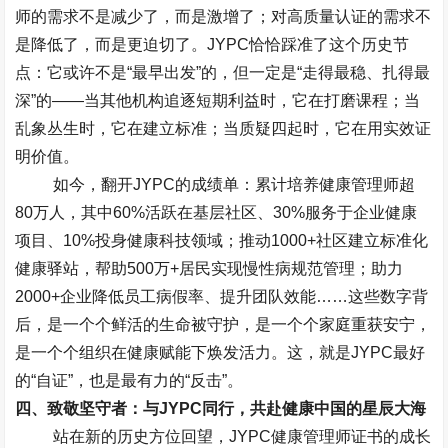
师的需求不是减少了，而是激增了；对高质量认证的需求不
是降低了，而是更迫切了。
JYPC
恰恰踩准了这个历史节
点：它或许不是
“
最早出发
”
的，但一定是
“
走得最稳、扎得最
深
”
的
——
当其他机构追逐短期利益时，它在打磨课程；当
乱象丛生时，它在建立标准；当质疑四起时，它在用实效证
明价值。
如今，翻开
JYPC
的成绩单：累计培养健康管理师超
80
万人，其中
60%
活跃在基层社区、
30%
服务于企业健康
项目、
10%
投身健康科技领域；推动
1000+
社区建立标准化
健康驿站，帮助
500
万
+
居民实现慢性病规范管理；助力
2000+
企业降低员工病假率、提升团队效能
……
这些数字背
后，是一个个鲜活的生命被守护，是一个个家庭重获安宁，
是一个个组织在健康赋能下焕发活力。这，就是
JYPC
最好
的
“
自证
”
，也是最有力的
“
反击
”
。
四、致敬坚守者：与
JYPC
同行，共赴健康中国的星辰大海
站在新的历史方位回望，
JYPC
健康管理师证书的成长