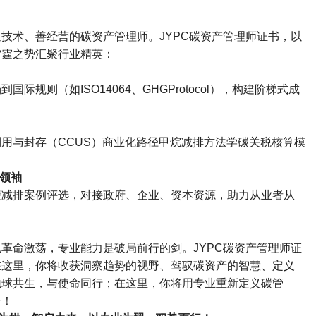
通技术、善经营的碳资产管理师。
JYPC
碳资产管理师证书，以
雷霆之势汇聚行业精英：
场到国际规则（如
ISO14064
、
GHGProtocol
），构建阶梯式成
利用与封存（
CCUS
）商业化路径甲烷减排方法学碳关税核算模
；
领袖
碳减排案例评选，对接政府、企业、资本资源，助力从业者从
色革命激荡，专业能力是破局前行的剑。
JYPC
碳资产管理师证
在这里，你将收获洞察趋势的视野、驾驭碳资产的智慧、定义
地球共生，与使命同行；在这里，你将用专业重新定义碳管
奇！