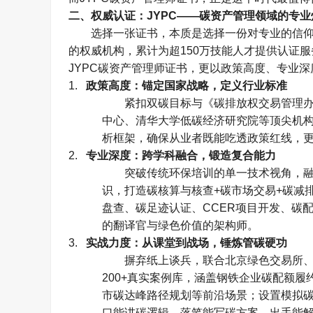
二、权威认证：
JYPC——
碳资产管理领域的专业
选择一张证书，本质是选择一份对专业的信
的权威机构，累计为超
150
万技能人才提供认证服
JYPC
碳资产管理师证书，更以政策高度、专业深
1.
政策高度：锚定国家战略，定义行业标准
紧扣双碳目标与《碳排放权交易管理
中心、清华大学低碳经济研究院等顶尖机
析框架，确保从业者既能吃透政策红线，
2.
专业深度：跨学科融合，锻造复合能力
突破传统环保培训的单一技术视角，
识，打造碳核算与核查
+
碳市场交易
+
碳减
盘查、碳足迹认证、
CCER
项目开发、碳
的翻译官与绿色价值的架构师。
3.
实战力度：从课堂到战场，锤炼管碳硬功
摒弃纸上谈兵，联合北京绿色交易所
200+
真实案例库，涵盖钢铁企业碳配额履
市碳达峰路径规划等前沿场景；设置模拟
口能讲碳逻辑、落笔能写碳方案、出手能