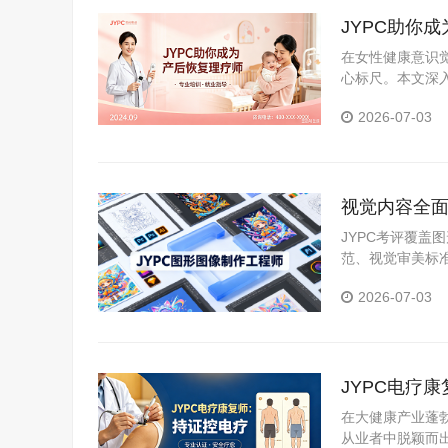
JYPC助你
在女性健康意识
心标尺。本文深
证体系，分析持
2026-07-03
视觉内容全面
职场硬资质
JYPC考评覆
范、视觉审美标
可核验、全国通
2026-07-03
JYPC电疗
在大健康产业蓬
从业者中脱颖而