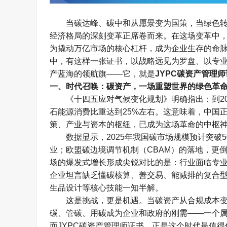
当碳达峰、碳中和从愿景变为国策，当绿色
经济格局的深刻变革正席卷而来。在这场变革中
为撬动万亿市场的核心杠杆，成为企业生存的命
中，有这样一张证书，以战略远见为罗盘、以专
产蓝海的领航旗
——
它，就是
JYPC
碳资产管理师
一、时代召唤：碳资产，一场重塑世界的绿色革
《十四五应对气候变化规划》明确指出：到
2
石能源消费比重达到
25%
左右。这意味着，中国
策、产业与资本的枢纽，已成为这场革命的中枢
数据显示，
2025
年我国碳市场规模预计突破
5
业；欧盟碳边境调节机制（
CBAM
）的落地，更
场的爆发式增长形成尖锐对比的是：行业面临专
企业坦言缺乏懂碳核算、善交易、能减排的复合
生品设计等核心技能一知半解。
这是挑战，更是机遇。当碳资产从合规成本
碳、管碳、用碳成为企业和政府的刚需
——
一个
而
JYPC
碳资产管理师证书，正是这个时代最值得