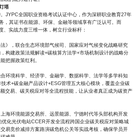
灯塔
仰。
JYPC
全国职业资格考试认证中心，作为深耕职业教育
27
年
务，其证书在能源、环保、金融等领域享有广泛认可。而
度、实战力度三维一体，树立行业标杆：
办法》，联合生态环境部气候司、国家应对气候变化战略研究
构，构建政策法规解读
+
碳核算方法学
+
市场机制设计的战略分
更能把握政策红利。
融合环境科学、经济学、金融学、数据科学、法学等多学科知
排技术
+
碳金融产品设计
+ESG
管理五大核心模块，覆盖企业碳
配额交易、碳关税应对等全流程技能，让从业者真正成为碳资产
、上海环境能源交易所、远景能源、宁德时代等头部机构开发
约优化光伏电站
CCER
开发全流程跨国企业碳关税应对策略城
碳交易竞价减排方案路演碳危机公关等实战考核，确保学员开
解碳难题。