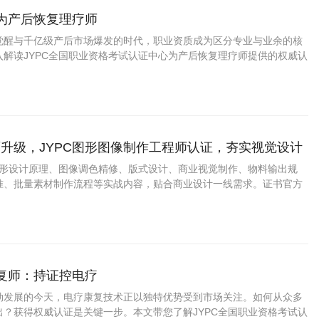
成为产后恢复理疗师
觉醒与千亿级产后市场爆发的时代，职业资质成为区分专业与业余的核
入解读JYPC全国职业资格考试认证中心为产后恢复理疗师提供的权威认
证上岗如何成为从业者赢得市场信任、提升职业竞争力的关键路径。
升级，JYPC图形图像制作工程师认证，夯实视觉设计
盖图形设计原理、图像调色精修、版式设计、商业视觉制作、物料输出规
准、批量素材制作流程等实战内容，贴合商业设计一线需求。证书官方
用，适配求职、接单、项目投标、学分认定。
康复师：持证控电疗
勃发展的今天，电疗康复技术正以独特优势受到市场关注。如何从众多
出？获得权威认证是关键一步。本文带您了解JYPC全国职业资格考试认