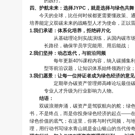
的践行。
四、护航未来：选择
JYPC
，就是选择与绿色共舞
今天的全球，比任何时候都更需要懂政策、
培养能定义双碳未来的战略型人才为使命，正以
1.
我们承诺：体系化培养，拒绝碎片化
从基础理论到实战演练，从国内碳市
长路径，确保学员学完能用、用后能战；
2.
我们坚持：动态迭代，与前沿同频
每年更新
40%
课程内容，纳入碳捕集
型等前沿议题，让知识体系始终领跑行业
3.
我们愿景：让每一位持证者成为绿色经济的意见
定期举办碳资产管理师高峰论坛最佳
专业人才升级为行业影响力人物。
结语：
双碳浪潮奔涌，碳资产是驾驭航向的舵；绿
书，不是终点，而是你投身绿色经济的起点
——
绿色价值的底气；在这里，你将与时代同频，与
理，用行动书写绿水青山就是金山银山的当代传