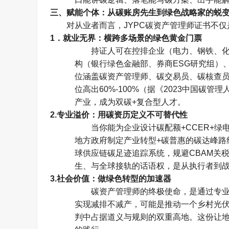
三、赋能个体：从碳账房先生到绿色战略家的蜕
对从业者而言，
JYPC
碳资产管理师证书不仅
1
．就业无界：横跨多场景的绿色黄金门票
持证人可在控排企业（电力、钢铁、
构（银行绿色金融部、券商
ESG
研究组）
位涵盖碳资产管理师、碳交易员、碳核查
位高出
60%-100%
（据《
2023
中国碳管理
产业，成为双碳
+
复合型人才。
2.
专业溢价：用碳资历定义不可替代性
当你能为企业设计碳配额
+CCER+
绿
地方政府制定产业转型
+
碳普惠的碳达峰路
球供应链碳足迹追踪系统，规避
CBAM
关
生、与全球接轨的话语权，是从执行者到
3.
社会价值：做绿色转型的加速器
碳资产管理师的终极使命，是通过专
实现减排不减产，可能是推动一个乡村光
判中占据道义与规则的双重高地。这份让