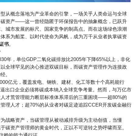
转型从概念落地为产业革命的引擎，一场关乎人类命运与全球
，碳资产
——
这一曾经隐匿于环保报告中的抽象概念，已跃升
脉、城市发展的标尺、国家竞争的制高点。而在这场绿色浪潮
业体系为船桨、以时代使命为风帆，成为万千从业者执掌碳资
证书
。
命
030
年，单位
GDP
二氧化碳排放比
2005
年下降
65%
以上，非化
正以全球罕见的决心推进双碳目标，而碳资产管理作为连接政
神经。
000
亿元，覆盖发电、钢铁、建材、化工等数十个高耗能行
倒逼出口企业必须将碳成本纳入全球竞争考量。然而，与万亿市
业人才荒管理能力断层标准体系滞后的三重困境
——
超
80%
的
型管理人才；超
70%
的从业者对碳足迹追踪
CCER
开发碳金融衍
变为战略资产，当碳管理从被动减排升级为主动创值，当懂
属于碳资产管理师的黄金时代，正以不可逆转之势呼啸而至。
信赖的能力通行证。