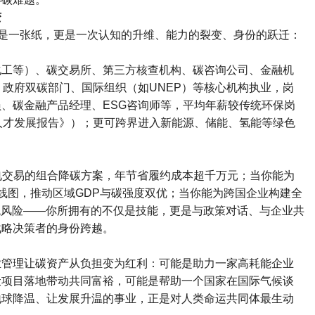
变
是一张纸，更是一次认知的升维、能力的裂变、身份的跃迁：
化工等）、碳交易所、第三方核查机构、碳咨询公司、金融机
、政府双碳部门、国际组织（如
UNEP
）等核心机构执业，岗
员、碳金融产品经理、
ESG
咨询师等，平均年薪较传统环保岗
人才发展报告》）；更可跨界进入新能源、储能、氢能等绿色
电交易的组合降碳方案，年节省履约成本超千万元；当你能为
线图，推动区域
GDP
与碳强度双优；当你能为跨国企业构建全
税风险
——
你所拥有的不仅是技能，更是与政策对话、与企业共
战略决策者的身份跨越。
业管理让碳资产从负担变为红利：可能是助力一家高耗能企业
伏项目落地带动共同富裕，可能是帮助一个国家在国际气候谈
地球降温、让发展升温的事业，正是对人类命运共同体最生动