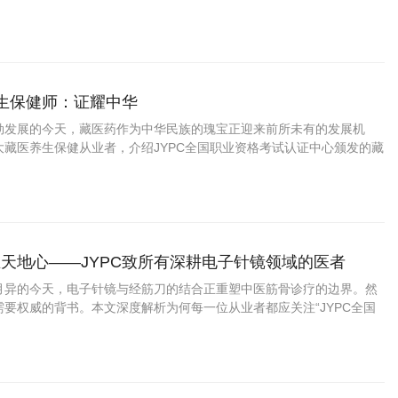
资格考试认证中心颁发的藏药养生保健师证书如何为你的专业能力
养生保健师：证耀中华
勃发展的今天，藏医药作为中华民族的瑰宝正迎来前所未有的发展机
大藏医养生保健从业者，介绍JYPC全国职业资格考试认证中心颁发的藏
书，帮助您在职业发展中把握先机、实现价值。
天地心——JYPC致所有深耕电子针镜领域的医者
月异的今天，电子针镜与经筋刀的结合正重塑中医筋骨诊疗的边界。然
要权威的背书。本文深度解析为何每一位从业者都应关注“JYPC全国
中心”推出的“电子针镜经筋刀职业医师