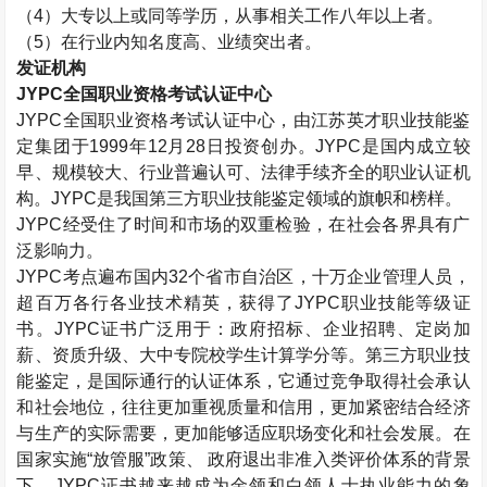
（
4
）大专以上或同等学历，从事相关工作八年以上者。
（
5
）在行业内知名度高、业绩突出者。
发证机构
JYPC
全国职业资格考试认证中心
JYPC
全国职业资格考试认证中心，由江苏英才职业技能鉴
定集团于
1999
年
12
月
28
日投资创办。
JYPC
是国内成立较
早、规模较大、行业普遍认可、法律手续齐全的职业认证机
构。
JYPC
是我国第三方职业技能鉴定领域的旗帜和榜样。
JYPC
经受住了时间和市场的双重检验，在社会各界具有广
泛影响力。
JYPC
考点遍布国内
32
个省市自治区，十万企业管理人员，
超百万各行各业技术精英，获得了
JYPC
职业技能等级证
书。
JYPC
证书广泛用于：政府招标、企业招聘、定岗加
薪、资质升级、大中专院校学生计算学分等。第三方职业技
能鉴定，是国际通行的认证体系，它通过竞争取得社会承认
和社会地位，往往更加重视质量和信用，更加紧密结合经济
与生产的实际需要，更加能够适应职场变化和社会发展。在
国家实施“放管服”政策、 政府退出非准入类评价体系的背景
下，
JYPC
证书越来越成为金领和白领人士执业能力的象