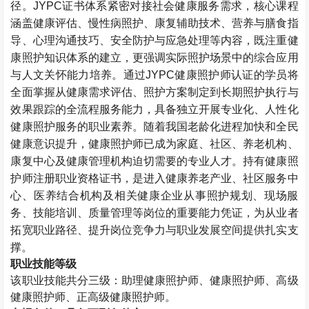
径。
JYPC
证书体系紧密对接社会健康服务需求，核心课程
涵盖健康评估、慢性病照护、康复辅助技术、营养与膳食指
导、心理沟通技巧、安全防护与应急处理等内容，既注重健
康照护知识体系的建立，更强调实际照护场景中的综合应用
与人文关怀能力培养。通过
JYPC
健康照护师认证的学员将
全面掌握从健康需求评估、照护方案制定到长期照护执行与
效果跟踪的全流程服务能力，具备独立开展专业化、人性化
健康照护服务的职业素养。随着我国老龄化进程加快和全民
健康意识提升，健康照护师已成为家庭、社区、养老机构、
康复中心及健康管理机构迫切需要的专业人才。持有健康照
护师注册职业资格证书，是进入健康养老产业、社区服务中
心、医养结合机构及相关健康企业从事照护规划、现场服
务、技能培训、质量管理等岗位的重要能力凭证，为从业者
拓宽职业路径、提升岗位竞争力与职业发展空间提供扎实支
撑。
职业技能等级
该职业技能共分三级：助理健康照护师、健康照护师、高级
健康照护师、正高级健康照护师。