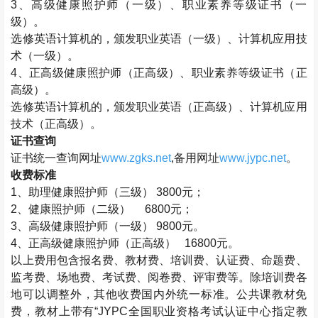
3
、高级健康照护师（一级）、职业素养等级证书（一
级）。
选修英语计算机的，颁发职业英语（一级）、计算机应用技
术（一级）。
4
、正高级健康照护师（正高级）、职业素养等级证书（正
高级）。
选修英语计算机的，颁发职业英语（正高级）、计算机应用
技术（正高级）。
证书查询
证书统一查询网址
www.zgks.net
,
备用网址
www.jypc.net
。
收费标准
1
、助理健康照护师（三级）
3800
元；
2
、健康照护师（二级）
6800
元；
3
、高级健康照护师（一级）
9800
元。
4
、正高级健康照护师（正高级）
16800
元。
以上费用包含报名费、教材费、培训费、认证费、命题费、
监考费、场地费、考试费、阅卷费、评审费等。除培训费各
地可以调整外，其他收费国内外统一标准。公共课教材免
费，教材上带有“
JYPC
全国职业资格考试认证中心指定教