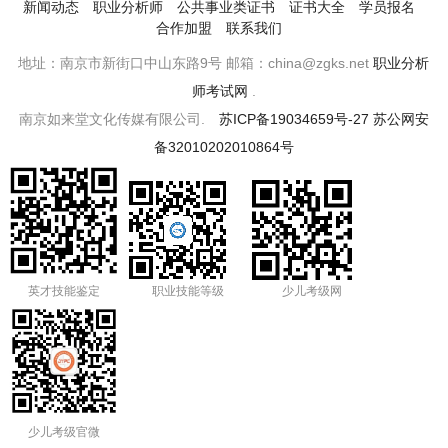
新闻动态
职业分析师
公共事业类证书
证书大全
学员报名
合作加盟
联系我们
地址：南京市新街口中山东路9号 邮箱：china@zgks.net
职业分析
师考试网
.
南京如来堂文化传媒有限公司.
苏ICP备19034659号-27
苏公网安
备32010202010864号
英才技能鉴定
职业技能等级
少儿考级网
少儿考级官微