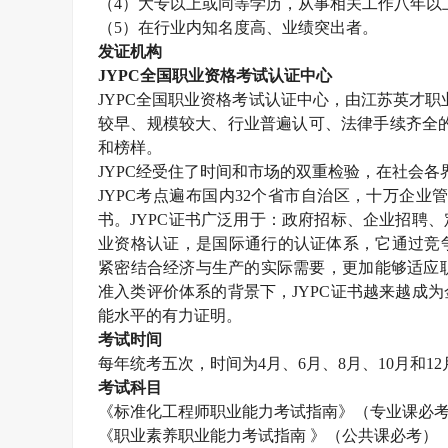
（
4）大专以上或同等学历，从事相关工作八年以
（
5）在行业内知名度高、业绩突出者。
发证机构
JYPC全国职业资格考试认证中心
JYPC全国职业资格考试认证中心，由江苏英才职业技
较早、规模较大、行业普遍认可、法律手续齐全的
和榜样。
JYPC经受住了时间和市场的双重检验，在社会各
JYPC考点遍布国内32个省市自治区，十万企业
书。JYPC证书广泛用于：政府招标、企业招聘
业资格认证，是国际通行的认证体系，它通过竞
紧密结合经济与生产的实际需要，更加能够适应职
准入类评价体系的背景下，JYPC证书越来越成
能水平的有力证明。
考试时间
每年统考五次，时间为
4月、6月、8月、10月和1
考试科目
《
标准化工程师
职业能力考试指南》（专业课必
《职业素养职业能力考试指南
》（公共课必考）