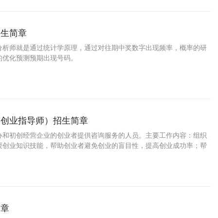
招生简章
分析师就是通过统计学原理，通过对往期中奖数字出现频率，概率的研
的优化预测预期出现号码。
（创业指导师）招生简章
办和初创经营企业的创业者提供咨询服务的人员。主要工作内容：组织
授创业知识技能，帮助创业者避免创业的盲目性，提高创业成功率；帮
己的创业项目构想，并对其未来企业的产品、客户、市场发展前景和商
确的定位和发展规划；就创业者在创业实践中所涉及的知识、政策、法
的问题提供咨询和解答；为创业者提供项目论证服务，指导开展项目市
行性分析、风险评估、投资效益预测等；为创业者分析和确定创业资金
创业融资所需的商业计划书，提供融资和引资
简章